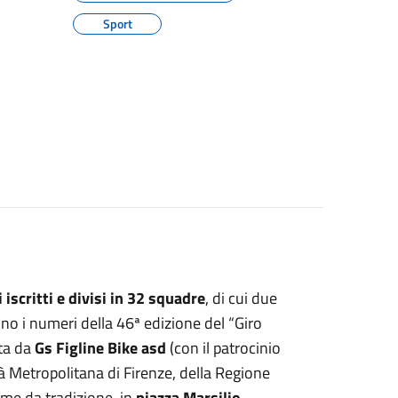
Sport
 iscritti e divisi in 32 squadre
, di cui due
ono i numeri della 46ª edizione del “Giro
ata da
Gs Figline Bike asd
(con il patrocinio
tà Metropolitana di Firenze, della Regione
ome da tradizione, in
piazza Marsilio