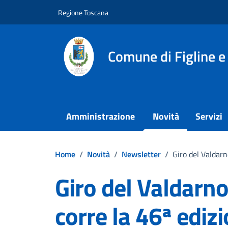
Vai ai contenuti
Vai al footer
Regione Toscana
Comune di Figline e
Amministrazione
Novità
Servizi
Home
/
Novità
/
Newsletter
/
Giro del Valdarn
Giro del Valdarno,
corre la 46ª ediz