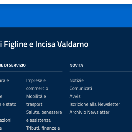
1 stelle su 5
uta 2 stelle su 5
Valuta 3 stelle su 5
Valuta 4 stelle su 5
Valuta 5 stelle su 5
 Figline e Incisa Valdarno
E DI SERVIZIO
NOVITÀ
ura e
Imprese e
Notizie
commercio
Comunicati
e
Mobilità e
Avvisi
 e stato
trasporti
Iscrizione alla Newsletter
Salute, benessere
Archivio Newsletter
azioni
e assistenza
e
Tributi, finanze e