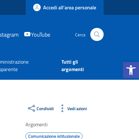
Accedi all'area personale
nstagram
YouTube
Cerca
Apri la b
inistrazione
Tutti gli
sparente
argomenti
Condividi
Vedi azioni
Argomenti
Comunicazione istituzionale