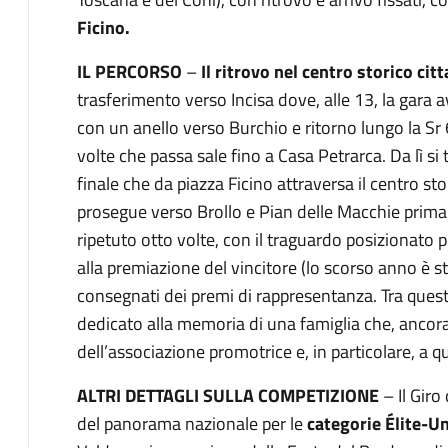
Ficino.
IL PERCORSO
–
Il ritrovo nel centro storico cit
trasferimento verso Incisa dove, alle 13, la gara a
con un anello verso Burchio e ritorno lungo la Sr 
volte che passa sale fino a Casa Petrarca. Da lì si t
finale che da piazza Ficino attraversa il centro st
prosegue verso Brollo e Pian delle Macchie prima 
ripetuto otto volte, con il traguardo posizionato p
alla premiazione del vincitore (lo scorso anno è s
consegnati dei premi di rappresentanza. Tra questi
dedicato alla memoria di una famiglia che, ancora 
dell’associazione promotrice e, in particolare, a qu
ALTRI DETTAGLI SULLA COMPETIZIONE
– Il Giro
del panorama nazionale per le
categorie Élite-U