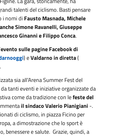
Figline. La gara, storicamente, ha
randi talenti del ciclismo. Basti pensare
o i nomi di
Fausto Masnada, Michele
 anche Simone Ravanelli, Giuseppe
ancesco Ginanni e Filippo Conca
.
l’evento sulle pagine Facebook di
darnooggi
) e
Valdarno in diretta
(
.
rizzata sia all’Arena Summer Fest del
a tanti eventi e iniziative organizzate da
 estiva come da tradizione con le
feste del
ommenta
il sindaco Valerio Pianigiani
-.
sionati di ciclismo, in piazza Ficino per
Europa, a dimostrazione che lo sport è
o, benessere e salute. Grazie, quindi, a