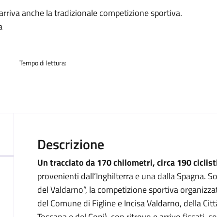
a
arriva anche la tradizionale competizione sportiva.
a
Tempo di lettura:
Descrizione
Un tracciato da 170 chilometri, circa 190 ciclisti
provenienti dall’Inghilterra e una dalla Spagna. S
del Valdarno”, la competizione sportiva organizz
del Comune di Figline e Incisa Valdarno, della Cit
Toscana e del Coni), con ritrovo e arrivo fissati, c