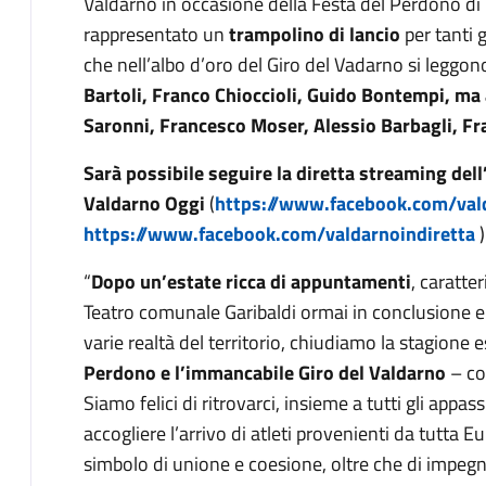
Valdarno in occasione della Festa del Perdono di 
rappresentato un
trampolino di lancio
per tanti g
che nell’albo d’oro del Giro del Vadarno si leggon
Bartoli, Franco Chioccioli, Guido Bontempi, ma
Saronni, Francesco Moser, Alessio Barbagli, Fr
Sarà possibile seguire la diretta streaming del
Valdarno Oggi
(
https://www.facebook.com/val
https://www.facebook.com/valdarnoindiretta
)
“
Dopo un’estate ricca di appuntamenti
, caratte
Teatro comunale Garibaldi ormai in conclusione e d
varie realtà del territorio, chiudiamo la stagione
Perdono e l’immancabile Giro del Valdarno
– c
Siamo felici di ritrovarci, insieme a tutti gli appas
accogliere l’arrivo di atleti provenienti da tutta 
simbolo di unione e coesione, oltre che di impegn