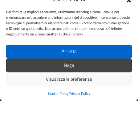
Leggi le FAQ
Per fornire le migliori esperienze, utilizziamo tecnologie come i cookie per
memorizzare e/o accedere alle informazioni del dispositivo. Il consenso a queste
Prenotazione appuntamento
tecnologie ci permetterà di elaborare dati come il comportamento di navigazione
Segnalazione disservizio
o ID unici su questo sito. Non acconsentire o ritirare il consenso può influire
Whistleblowing
negativamente su alcune caratteristiche e funzioni.
Amministrazione trasparente
Amministrazione trasparente fino al 29/10/2024
Accetta
Nuovo Albo Pretorio
Albo Pretorio
Nega
Cookie Policy
Informativa privacy
Visualizza le preferenze
Dichiarazione di accessibilità
Note legali
Cookie Policy
Privacy Policy
SEGUICI SU
Facebook
Instagram
YouTube