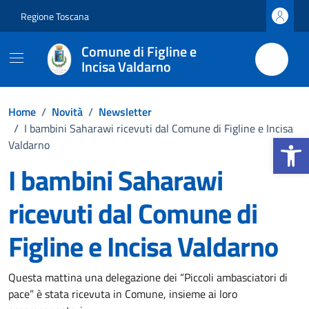
Vai ai contenuti
Vai al footer
Regione Toscana
Comune di Figline e
Incisa Valdarno
Home
/
Novità
/
Newsletter
/
I bambini Saharawi ricevuti dal Comune di Figline e Incisa
Apri la b
Valdarno
I bambini Saharawi
ricevuti dal Comune di
Figline e Incisa Valdarno
Dettagli della notizia
Questa mattina una delegazione dei “Piccoli ambasciatori di
pace” è stata ricevuta in Comune, insieme ai loro