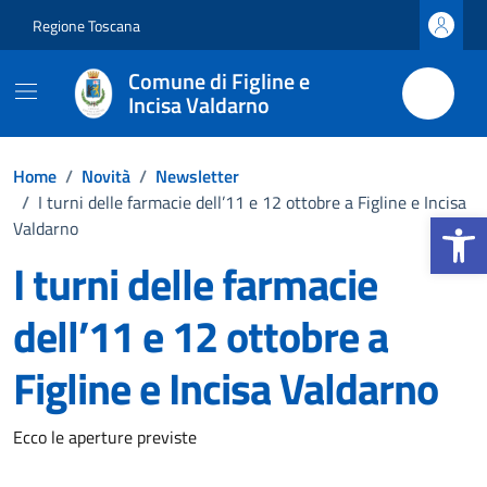
Vai ai contenuti
Vai al footer
Regione Toscana
Comune di Figline e
Incisa Valdarno
Home
/
Novità
/
Newsletter
/
I turni delle farmacie dell’11 e 12 ottobre a Figline e Incisa
Apri la b
Valdarno
I turni delle farmacie
dell’11 e 12 ottobre a
Figline e Incisa Valdarno
Dettagli della notizia
Ecco le aperture previste