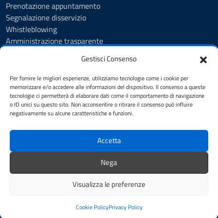
Prenotazione appuntamento
Segnalazione disservizio
Whistleblowing
Amministrazione trasparente
Amministrazione trasparente fino al 29/10/2024
Gestisci Consenso
Nuovo Albo Pretorio
Albo Pretorio
Per fornire le migliori esperienze, utilizziamo tecnologie come i cookie per
Cookie Policy
memorizzare e/o accedere alle informazioni del dispositivo. Il consenso a queste
tecnologie ci permetterà di elaborare dati come il comportamento di navigazione
Informativa privacy
o ID unici su questo sito. Non acconsentire o ritirare il consenso può influire
Dichiarazione di accessibilità
negativamente su alcune caratteristiche e funzioni.
Note legali
Accetta
SEGUICI SU
Nega
Facebook
Instagram
YouTube
Visualizza le preferenze
Mappa del sito
Credits
Cookie Policy
Privacy Policy