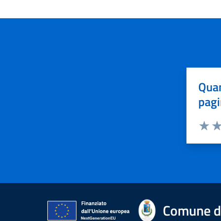
Quan
pagi
Valuta 
Val
Comune di