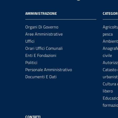
AMMINISTRAZIONE
CATEGORI
Organi Di Governo
Agricolt
Aree Amministrative
pesca
Uffici
Ambient
Orari Uffici Comunali
Anagrafe
Enti E Fondazioni
civile
Politici
Autorizz
Personale Amministrativo
Catasto 
Documenti E Dati
urbanist
Cultura
libero
Educazi
formazi
CONTATTI