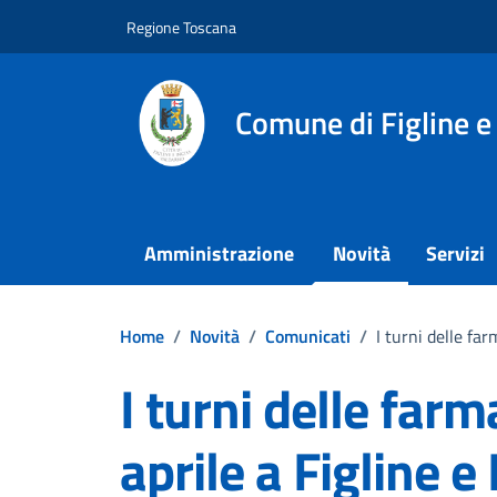
Vai ai contenuti
Vai al footer
Regione Toscana
Comune di Figline e
Amministrazione
Novità
Servizi
Home
/
Novità
/
Comunicati
/
I turni delle far
I turni delle farm
aprile a Figline e