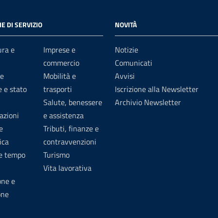
E DI SERVIZIO
NOVITÀ
ura e
Imprese e
Notizie
commercio
Comunicati
e
Mobilità e
Avvisi
 e stato
trasporti
Iscrizione alla Newsletter
Salute, benessere
Archivio Newsletter
azioni
e assistenza
e
Tributi, finanze e
ica
contravvenzioni
 e tempo
Turismo
Vita lavorativa
one e
one