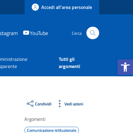
Accedi all'area personale
nstagram
YouTube
Cerca
Apri la b
inistrazione
Tutti gli
sparente
argomenti
Condividi
Vedi azioni
Argomenti
Comunicazione istituzionale