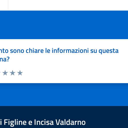
to sono chiare le informazioni su questa
na?
1 stelle su 5
uta 2 stelle su 5
Valuta 3 stelle su 5
Valuta 4 stelle su 5
Valuta 5 stelle su 5
 Figline e Incisa Valdarno