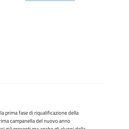
lla prima fase di riqualificazione della
a prima campanella del nuovo anno
ssi già presenti ma anche gli alunni della