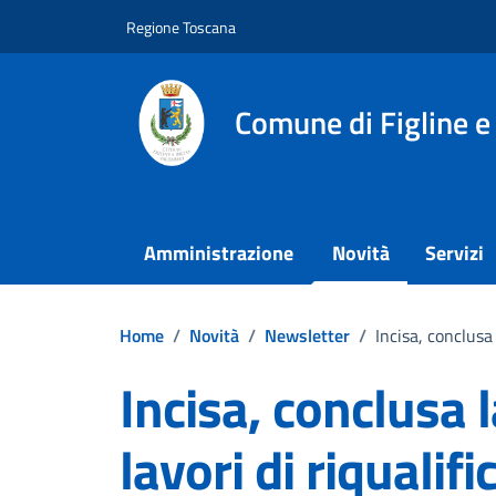
Vai ai contenuti
Vai al footer
Regione Toscana
Comune di Figline e
Amministrazione
Novità
Servizi
Home
/
Novità
/
Newsletter
/
Incisa, conclusa 
Incisa, conclusa 
lavori di riqualif