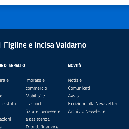
1 stelle su 5
uta 2 stelle su 5
Valuta 3 stelle su 5
Valuta 4 stelle su 5
Valuta 5 stelle su 5
 Figline e Incisa Valdarno
E DI SERVIZIO
NOVITÀ
ura e
Imprese e
Notizie
commercio
Comunicati
e
Mobilità e
Avvisi
 e stato
trasporti
Iscrizione alla Newsletter
Salute, benessere
Archivio Newsletter
azioni
e assistenza
e
Tributi, finanze e