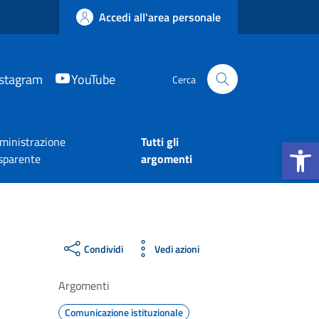
Accedi all'area personale
nstagram
YouTube
Cerca
Apri la b
inistrazione
Tutti gli
sparente
argomenti
Condividi
Vedi azioni
Argomenti
Comunicazione istituzionale