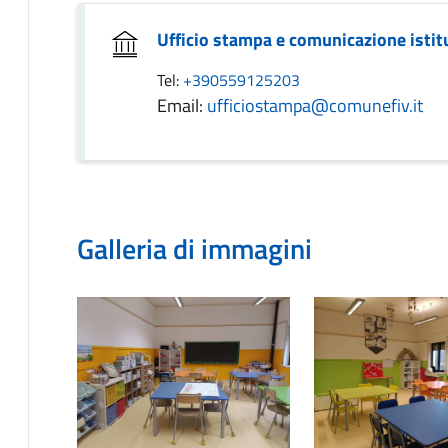
Ufficio stampa e comunicazione istit
Tel:
+390559125203
Email:
ufficiostampa@comunefiv.it
Galleria di immagini