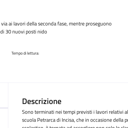
a
o via ai lavori della seconda fase, mentre proseguono
 di 30 nuovi posti nido
Tempo di lettura:
Descrizione
Sono terminati nei tempi previsti i lavori relativi a
scuola Petrarca di Incisa, che in occasione dell
scolastico, è tornata ad accogliere non solo le cla