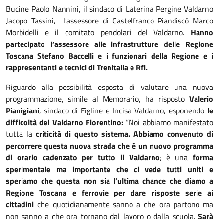
Bucine Paolo Nannini, il sindaco di Laterina Pergine Valdarno
Jacopo Tassini, l’assessore di Castelfranco Piandiscò Marco
Morbidelli e il comitato pendolari del Valdarno.
Hanno
partecipato l’assessore alle infrastrutture delle Regione
Toscana Stefano Baccelli e i funzionari della Regione e i
rappresentanti e tecnici di Trenitalia e Rfi.
Riguardo alla possibilità esposta di valutare una nuova
programmazione, simile al Memorario, ha risposto
Valerio
Pianigiani
, sindaco di Figline e Incisa Valdarn­o, esponendo
le
difficoltà del Valdarno Fiorentino:
“Noi abbiamo manifestato
tutta la
criticità di questo sistema. Abbiamo convenuto di
percorrere questa nuova strada che è un nuovo programma
di orario cadenzato per tutto il Valdarno
; è una
forma
sperimentale ma importante che ci vede tutti uniti e
speriamo che questa non sia l’ultima chance che diamo a
Regione Toscana e ferrovie per dare risposte serie ai
cittadini
che quotidianamente sanno a che ora partono ma
non sanno a che ora tornano dal lavoro o dalla scuola.
Sarà