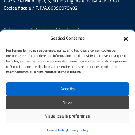
Piazza del Municipio, 5, 50063 Figline e Incisa Valdarno FI
Codice fiscale / P. IVA:06396970482
PEC:
comune.figlineincisa@postacert.toscana.it
Centralino unico: 05591251
Gestisci Consenso
Leggi le FAQ
Per fornire le migliori esperienze, utilizziamo tecnologie come i cookie per
Prenotazione appuntamento
memorizzare e/o accedere alle informazioni del dispositivo. Il consenso a queste
tecnologie ci permetterà di elaborare dati come il comportamento di navigazione
Segnalazione disservizio
o ID unici su questo sito. Non acconsentire o ritirare il consenso può influire
Whistleblowing
negativamente su alcune caratteristiche e funzioni.
Amministrazione trasparente
Amministrazione trasparente fino al 29/10/2024
Accetta
Nuovo Albo Pretorio
Albo Pretorio
Nega
Cookie Policy
Informativa privacy
Visualizza le preferenze
Dichiarazione di accessibilità
Note legali
Cookie Policy
Privacy Policy