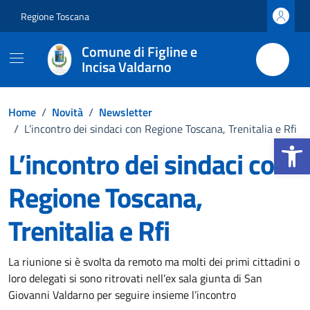
Vai ai contenuti
Vai al footer
Regione Toscana
Comune di Figline e
Incisa Valdarno
Home
/
Novità
/
Newsletter
/
L’incontro dei sindaci con Regione Toscana, Trenitalia e Rfi
Apri la b
L’incontro dei sindaci con
Regione Toscana,
Trenitalia e Rfi
Dettagli della notizia
La riunione si è svolta da remoto ma molti dei primi cittadini o
loro delegati si sono ritrovati nell’ex sala giunta di San
Giovanni Valdarno per seguire insieme l’incontro