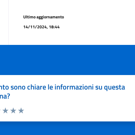
Ultimo aggiornamento
14/11/2024, 18:44
to sono chiare le informazioni su questa
na?
1 stelle su 5
uta 2 stelle su 5
Valuta 3 stelle su 5
Valuta 4 stelle su 5
Valuta 5 stelle su 5