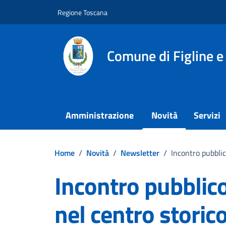
Vai ai contenuti
Vai al footer
Regione Toscana
Comune di Figline e
Amministrazione
Novità
Servizi
Home
/
Novità
/
Newsletter
/
Incontro pubblic
Incontro pubblico
nel centro storico