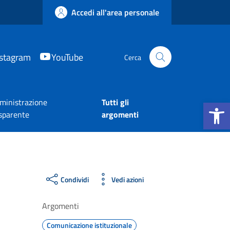
Accedi all'area personale
nstagram
YouTube
Cerca
Apri la b
inistrazione
Tutti gli
sparente
argomenti
Condividi
Vedi azioni
Argomenti
Comunicazione istituzionale