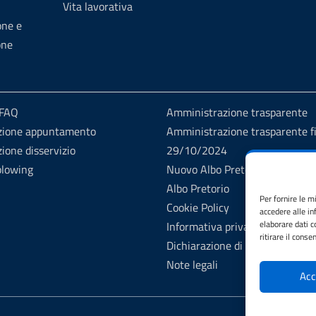
Vita lavorativa
one e
one
 FAQ
Amministrazione trasparente
zione appuntamento
Amministrazione trasparente fi
ione disservizio
29/10/2024
blowing
Nuovo Albo Pretorio
Albo Pretorio
Per fornire le m
Cookie Policy
accedere alle in
elaborare dati 
Informativa privacy
ritirare il cons
Dichiarazione di accessibilità
Note legali
Acc