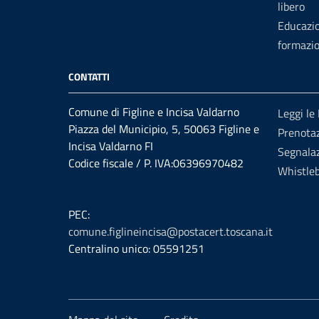
libero
Educazi
formazi
CONTATTI
Comune di Figline e Incisa Valdarno
Leggi le
Piazza del Municipio, 5, 50063 Figline e
Prenota
Incisa Valdarno FI
Segnalaz
Codice fiscale / P. IVA:06396970482
Whistle
PEC:
comune.figlineincisa@postacert.toscana.it
Centralino unico: 05591251