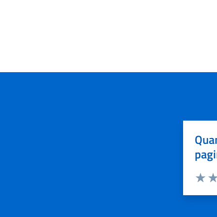
Quan
pagi
Valuta 
Val