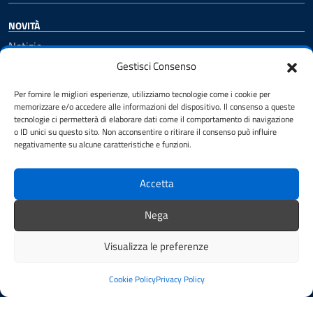
NOVITÀ
Notizie
Comunicati
Gestisci Consenso
Avvisi
Per fornire le migliori esperienze, utilizziamo tecnologie come i cookie per
Iscrizione alla Newsletter
memorizzare e/o accedere alle informazioni del dispositivo. Il consenso a queste
Archivio Newsletter
tecnologie ci permetterà di elaborare dati come il comportamento di navigazione
o ID unici su questo sito. Non acconsentire o ritirare il consenso può influire
negativamente su alcune caratteristiche e funzioni.
VIVERE IL COMUNE
Luoghi
Accetta
Eventi
Nega
Visualizza le preferenze
CONTATTI
Comune di Figline e Incisa Valdarno
Cookie Policy
Privacy Policy
Piazza del Municipio, 5, 50063 Figline e Incisa Valdarno FI
Codice fiscale / P. IVA:06396970482