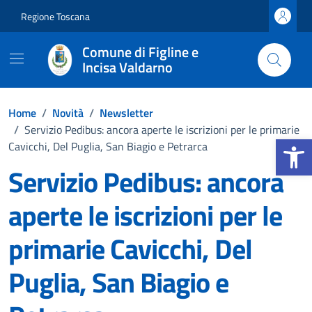
Vai ai contenuti
Vai al footer
Regione Toscana
Comune di Figline e
Incisa Valdarno
Home
/
Novità
/
Newsletter
/
Servizio Pedibus: ancora aperte le iscrizioni per le primarie
Apri la b
Cavicchi, Del Puglia, San Biagio e Petrarca
Servizio Pedibus: ancora
aperte le iscrizioni per le
primarie Cavicchi, Del
Puglia, San Biagio e