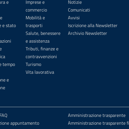
ura e
Imprese e
Notizie
commercio
Comunicati
e
Mobilità e
Avvisi
 e stato
trasporti
Iscrizione alla Newsletter
Salute, benessere
Archivio Newsletter
azioni
e assistenza
e
Tributi, finanze e
ica
contravvenzioni
 e tempo
Turismo
Vita lavorativa
one e
one
 FAQ
Amministrazione trasparente
zione appuntamento
Amministrazione trasparente fi