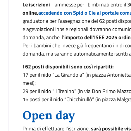
Le iscrizioni
- ammesse per i bimbi nati entro il 
online,
accedendo con Spid o Cie al portale com
graduatoria per l’assegnazione dei 62 posti disponib
e agevolazioni Inps e regionali dovranno comunica
domanda, anche l’
importo
dell’ISEE 2025 ordin
Per i bambini che invece già frequentano i nidi c
domanda, ma saranno automaticamente iscritti agl
I 62 posti disponibili sono così ripartiti:
17 per il nido “La Girandola” (in piazza Antonietta
mesi);
29 per il nido “Il Trenino” (in via Don Primo Mazzol
16 posti per il nido “Chicchirullò” (in piazza Malgr
Open day
Prima di effettuare l'iscrizione,
sarà possibile vis