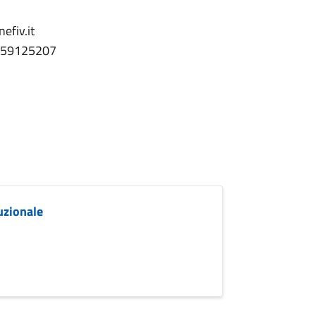
efiv.it
559125207
uzionale