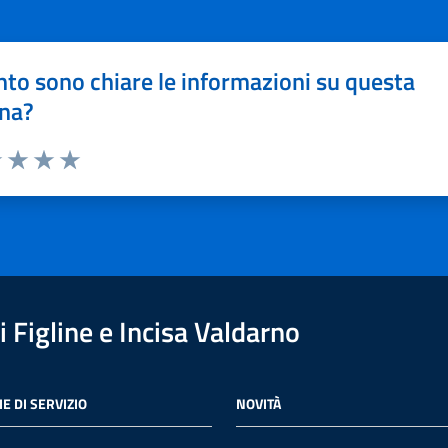
to sono chiare le informazioni su questa
na?
1 stelle su 5
uta 2 stelle su 5
Valuta 3 stelle su 5
Valuta 4 stelle su 5
Valuta 5 stelle su 5
 Figline e Incisa Valdarno
E DI SERVIZIO
NOVITÀ