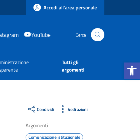
Accedi all'area personale
nstagram
YouTube
Cerca
Apri la b
inistrazione
Tutti gli
sparente
argomenti
Condividi
Vedi azioni
Argomenti
Comunicazione istituzionale