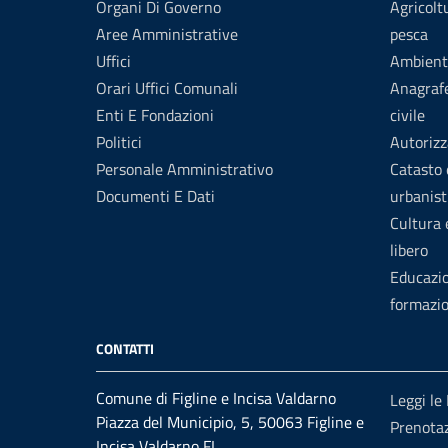
Organi Di Governo
Agricolt
Aree Amministrative
pesca
Uffici
Ambient
Orari Uffici Comunali
Anagrafe
Enti E Fondazioni
civile
Politici
Autorizz
Personale Amministrativo
Catasto 
Documenti E Dati
urbanist
Cultura
libero
Educazi
formazi
CONTATTI
Comune di Figline e Incisa Valdarno
Leggi le
Piazza del Municipio, 5, 50063 Figline e
Prenota
Incisa Valdarno FI