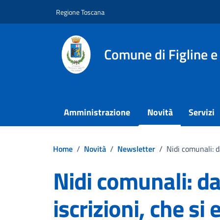
Vai ai contenuti
Vai al footer
Regione Toscana
Comune di Figline e
Amministrazione
Novità
Servizi
Home
/
Novità
/
Newsletter
/
Nidi comunali: d
Nidi comunali: da
iscrizioni, che si