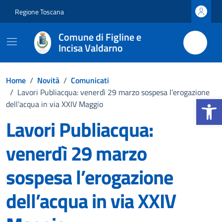
Vai ai contenuti
Vai al footer
Regione Toscana
Comune di Figline e
Incisa Valdarno
Home
/
Novità
/
Comunicati
/
Lavori Publiacqua: venerdì 29 marzo sospesa l’erogazione
Apri la b
dell’acqua in via XXIV Maggio
Lavori Publiacqua:
venerdì 29 marzo
sospesa l’erogazione
dell’acqua in via XXIV