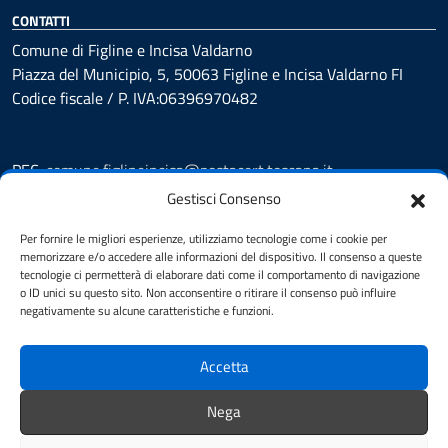
CONTATTI
Comune di Figline e Incisa Valdarno
Piazza del Municipio, 5, 50063 Figline e Incisa Valdarno FI
Codice fiscale / P. IVA:06396970482
PEC:
comune.figlineincisa@postacert.toscana.it
Centralino unico: 05591251
Gestisci Consenso
Leggi le FAQ
Per fornire le migliori esperienze, utilizziamo tecnologie come i cookie per
Prenotazione appuntamento
memorizzare e/o accedere alle informazioni del dispositivo. Il consenso a queste
tecnologie ci permetterà di elaborare dati come il comportamento di navigazione
Segnalazione disservizio
o ID unici su questo sito. Non acconsentire o ritirare il consenso può influire
Whistleblowing
negativamente su alcune caratteristiche e funzioni.
Amministrazione trasparente
Amministrazione trasparente fino al 29/10/2024
Accetta
Nuovo Albo Pretorio
Albo Pretorio
Nega
Cookie Policy