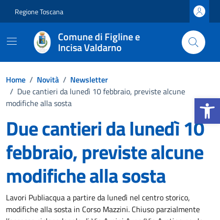
Vai ai contenuti
Vai al footer
Regione Toscana
Comune di Figline e
Incisa Valdarno
Home
/
Novità
/
Newsletter
/
Due cantieri da lunedì 10 febbraio, previste alcune
Apri la b
modifiche alla sosta
Due cantieri da lunedì 10
febbraio, previste alcune
modifiche alla sosta
Dettagli della notizia
Lavori Publiacqua a partire da lunedì nel centro storico,
modifiche alla sosta in Corso Mazzini. Chiuso parzialmente