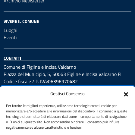
Archivio Newsletter
VIVERE IL COMUNE
Luoghi
Eventi
CONTATTI
Comune di Figline e Incisa Valdarno
Piazza del Municipio, 5, 50063 Figline e Incisa Valdarno FI
Codice fiscale / P. IVA:06396970482
Gestisci Consenso
PEC:
comune.figlineincisa@postacert.toscana.it
Per fornire le migliori esperienze, utilizziamo tecnologie come i cookie per
Centralino unico: 05591251
memorizzare e/o accedere alle informazioni del dispositivo. Il consenso a queste
tecnologie ci permetterà di elaborare dati come il comportamento di navigazione
Leggi le FAQ
o ID unici su questo sito. Non acconsentire o ritirare il consenso può influire
negativamente su alcune caratteristiche e funzioni.
Prenotazione appuntamento