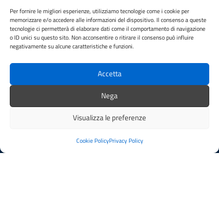
PEC:
comune.figlineincisa@postacert.toscana.it
Per fornire le migliori esperienze, utilizziamo tecnologie come i cookie per
Centralino unico: 05591251
memorizzare e/o accedere alle informazioni del dispositivo. Il consenso a queste
tecnologie ci permetterà di elaborare dati come il comportamento di navigazione
Leggi le FAQ
o ID unici su questo sito. Non acconsentire o ritirare il consenso può influire
negativamente su alcune caratteristiche e funzioni.
Prenotazione appuntamento
Segnalazione disservizio
Whistleblowing
Accetta
Amministrazione trasparente
Nega
Amministrazione trasparente fino al 29/10/2024
Nuovo Albo Pretorio
Visualizza le preferenze
Albo Pretorio
Cookie Policy
Cookie Policy
Privacy Policy
Informativa privacy
Dichiarazione di accessibilità
Note legali
SEGUICI SU
Facebook
Instagram
YouTube