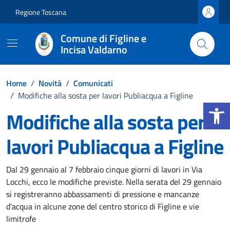
Vai ai contenuti
Vai al footer
Regione Toscana
Comune di Figline e
Incisa Valdarno
Home
/
Novità
/
Comunicati
/
Modifiche alla sosta per lavori Publiacqua a Figline
Apri la b
Modifiche alla sosta per
lavori Publiacqua a Figline
Dettagli della notizia
Dal 29 gennaio al 7 febbraio cinque giorni di lavori in Via
Locchi, ecco le modifiche previste. Nella serata del 29 gennaio
si registreranno abbassamenti di pressione e mancanze
d’acqua in alcune zone del centro storico di Figline e vie
limitrofe