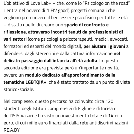
L’obiettivo di Love Lab+ – che, come lo “Psicologo on the road”
rientra nel novero di “I FIV good”, progetti comunali che
vogliono promuovere il ben-essere psicofisico per tutte le età
– è stato quello di creare uno
spazio di confronto e
riflessione, attraverso incontri tenuti da professionisti di
vari settori
(come psicologi e psicoterapeuti, medici, avvocati,
formatori ed esperti del mondo digital),
per aiutare i giovani
a
difendersi dagli stereotipi e dalla cattiva informazione
nel
delicato passaggio dall’infanzia all’età adulta
. In questa
seconda edizione era prevista però un’importante novità,
ovvero un
modulo dedicato all’approfondimento delle
tematiche LGBTQIA+
, che è stato trattato da un punto di vista
storico-sociale.
Nel complesso, questo percorso ha coinvolto circa 120
studenti degli Istituti comprensivi di Figline e di Incisa e
dell’ISIS Vasari e ha visto un investimento totale di 14mila
euro, di cui mille euro finanziati dalla rete antidiscriminazioni
RE.A.DY.