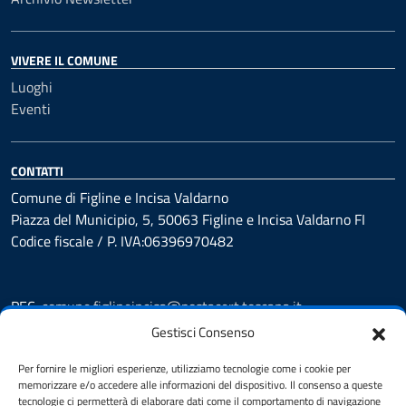
VIVERE IL COMUNE
Luoghi
Eventi
CONTATTI
Comune di Figline e Incisa Valdarno
Piazza del Municipio, 5, 50063 Figline e Incisa Valdarno FI
Codice fiscale / P. IVA:06396970482
PEC:
comune.figlineincisa@postacert.toscana.it
Centralino unico: 05591251
Gestisci Consenso
Leggi le FAQ
Per fornire le migliori esperienze, utilizziamo tecnologie come i cookie per
Prenotazione appuntamento
memorizzare e/o accedere alle informazioni del dispositivo. Il consenso a queste
tecnologie ci permetterà di elaborare dati come il comportamento di navigazione