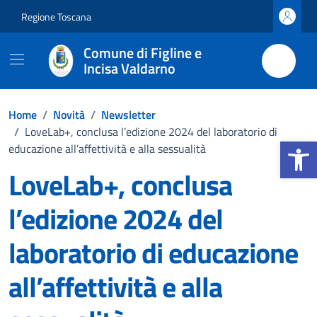
Vai ai contenuti
Vai al footer
Regione Toscana
Comune di Figline e
Incisa Valdarno
Home
/
Novità
/
Newsletter
/
LoveLab+, conclusa l’edizione 2024 del laboratorio di
Apri la b
educazione all’affettività e alla sessualità
LoveLab+, conclusa
l’edizione 2024 del
laboratorio di educazione
all’affettività e alla