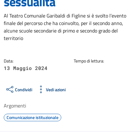
sessualità
Dettagli della notizia
Al Teatro Comunale Garibaldi di Figline si è svolto l’evento
finale del percorso che ha coinvolto, per il secondo anno,
alcune scuole secondarie di primo e secondo grado del
territorio
Data:
Tempo di lettura:
13 Maggio 2024
Condividi
Vedi azioni
Argomenti
Comunicazione istituzionale