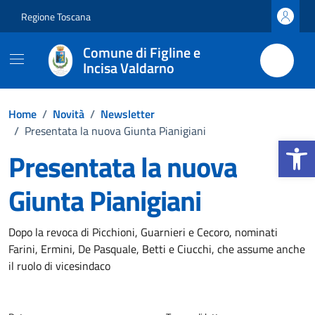
Vai ai contenuti
Vai al footer
Regione Toscana
Comune di Figline e
Incisa Valdarno
Home
/
Novità
/
Newsletter
/
Presentata la nuova Giunta Pianigiani
Apri la b
Presentata la nuova
Giunta Pianigiani
Dettagli della notizia
Dopo la revoca di Picchioni, Guarnieri e Cecoro, nominati
Farini, Ermini, De Pasquale, Betti e Ciucchi, che assume anche
il ruolo di vicesindaco