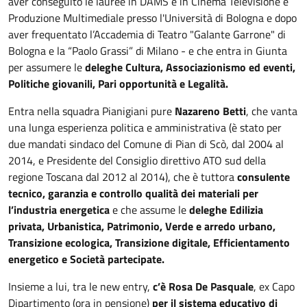
aver conseguito le lauree in DAMS e in Cinema Televisione e
Produzione Multimediale presso l'Università di Bologna e dopo
aver frequentato l’Accademia di Teatro "Galante Garrone" di
Bologna e la “Paolo Grassi” di Milano - e che entra in Giunta
per assumere le
deleghe Cultura, Associazionismo ed eventi,
Politiche giovanili, Pari opportunità e Legalità.
Entra nella squadra Pianigiani pure
Nazareno Betti
, che vanta
una lunga esperienza politica e amministrativa (è stato per
due mandati sindaco del Comune di Pian di Scò, dal 2004 al
2014, e Presidente del Consiglio direttivo ATO sud della
regione Toscana dal 2012 al 2014), che è tuttora
consulente
tecnico, garanzia e controllo qualità dei materiali per
l’industria energetica
e che assume le
deleghe Edilizia
privata, Urbanistica, Patrimonio, Verde e arredo urbano,
Transizione ecologica, Transizione digitale, Efficientamento
energetico e Società partecipate.
Insieme a lui, tra le new entry,
c’è Rosa De Pasquale
, ex Capo
Dipartimento (ora in pensione)
per il sistema educativo di