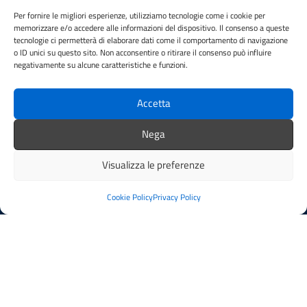
Leggi le FAQ
Per fornire le migliori esperienze, utilizziamo tecnologie come i cookie per
Prenotazione appuntamento
memorizzare e/o accedere alle informazioni del dispositivo. Il consenso a queste
tecnologie ci permetterà di elaborare dati come il comportamento di navigazione
Segnalazione disservizio
o ID unici su questo sito. Non acconsentire o ritirare il consenso può influire
Whistleblowing
negativamente su alcune caratteristiche e funzioni.
Amministrazione trasparente
Amministrazione trasparente fino al 29/10/2024
Accetta
Nuovo Albo Pretorio
Albo Pretorio
Nega
Cookie Policy
Informativa privacy
Visualizza le preferenze
Dichiarazione di accessibilità
Note legali
Cookie Policy
Privacy Policy
SEGUICI SU
Facebook
Instagram
YouTube