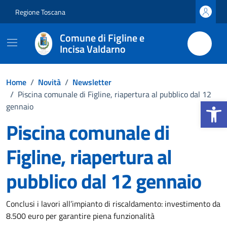
Vai ai contenuti
Vai al footer
Regione Toscana
Comune di Figline e
Incisa Valdarno
Home
/
Novità
/
Newsletter
/
Piscina comunale di Figline, riapertura al pubblico dal 12
Apri la b
gennaio
Piscina comunale di
Figline, riapertura al
pubblico dal 12 gennaio
Dettagli della notizia
Conclusi i lavori all’impianto di riscaldamento: investimento da
8.500 euro per garantire piena funzionalità