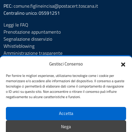
PEC:
comune.figlineincisa@postacert.toscana.it
Centralino unico: 05591251
Leggi le FAQ
Prenotazione appuntamento
Segnalazione disservizio
Whistleblowing
Amministrazione trasparente
Amministrazione trasparente fino al 29/10/2024
Gestisci Consenso
Nuovo Albo Pretorio
Albo Pretorio
Per fornire le migliori esperienze, utilizziamo tecnologie come i cookie per
Cookie Policy
memorizzare e/o accedere alle informazioni del dispositivo. Il consenso a queste
tecnologie ci permetterà di elaborare dati come il comportamento di navigazione
Informativa privacy
o ID unici su questo sito. Non acconsentire o ritirare il consenso può influire
Dichiarazione di accessibilità
negativamente su alcune caratteristiche e funzioni.
Note legali
Accetta
SEGUICI SU
Nega
Facebook
Instagram
YouTube