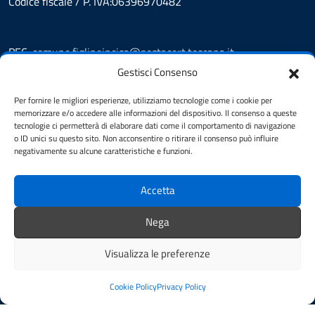
Codice fiscale / P. IVA:06396970482
PEC:
comune.figlineincisa@postacert.toscana.it
Centralino unico: 05591251
Gestisci Consenso
Leggi le FAQ
Per fornire le migliori esperienze, utilizziamo tecnologie come i cookie per
Prenotazione appuntamento
memorizzare e/o accedere alle informazioni del dispositivo. Il consenso a queste
tecnologie ci permetterà di elaborare dati come il comportamento di navigazione
Segnalazione disservizio
o ID unici su questo sito. Non acconsentire o ritirare il consenso può influire
Whistleblowing
negativamente su alcune caratteristiche e funzioni.
Amministrazione trasparente
Amministrazione trasparente fino al 29/10/2024
Accetta
Nuovo Albo Pretorio
Albo Pretorio
Nega
Cookie Policy
Informativa privacy
Visualizza le preferenze
Dichiarazione di accessibilità
Note legali
Cookie Policy
Privacy Policy