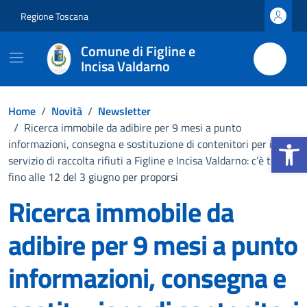
Vai ai contenuti
Vai al footer
Regione Toscana
Comune di Figline e
Incisa Valdarno
Home
/
Novità
/
Newsletter
/
Ricerca immobile da adibire per 9 mesi a punto
Apri la b
informazioni, consegna e sostituzione di contenitori per il
servizio di raccolta rifiuti a Figline e Incisa Valdarno: c’è tempo
fino alle 12 del 3 giugno per proporsi
Ricerca immobile da
adibire per 9 mesi a punto
informazioni, consegna e