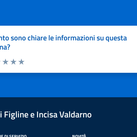
to sono chiare le informazioni su questa
na?
1 stelle su 5
uta 2 stelle su 5
Valuta 3 stelle su 5
Valuta 4 stelle su 5
Valuta 5 stelle su 5
 Figline e Incisa Valdarno
E DI SERVIZIO
NOVITÀ