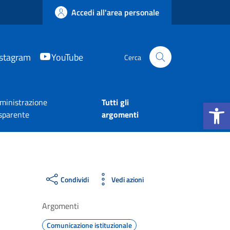
Accedi all'area personale
nstagram
YouTube
Cerca
Apri la b
inistrazione
Tutti gli
sparente
argomenti
Condividi
Vedi azioni
Argomenti
Comunicazione istituzionale