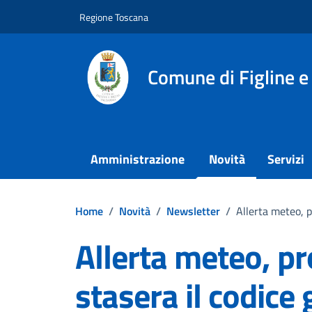
Vai ai contenuti
Vai al footer
Regione Toscana
Comune di Figline e
Amministrazione
Novità
Servizi
Home
/
Novità
/
Newsletter
/
Allerta meteo, p
Allerta meteo, pr
stasera il codice 