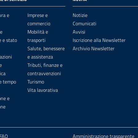
ura e
Imprese e
Notizie
commercio
Comunicati
e
Mobilità e
Avvisi
 e stato
trasporti
Iscrizione alla Newsletter
Salute, benessere
Archivio Newsletter
azioni
e assistenza
e
Tributi, finanze e
ica
contravvenzioni
 e tempo
Turismo
Vita lavorativa
one e
one
 FAQ
Amministrazione trasparente