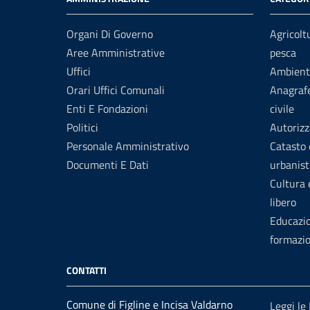
Organi Di Governo
Agricolt
Aree Amministrative
pesca
Uffici
Ambient
Orari Uffici Comunali
Anagrafe
Enti E Fondazioni
civile
Politici
Autorizz
Personale Amministrativo
Catasto 
Documenti E Dati
urbanist
Cultura
libero
Educazi
formazi
CONTATTI
Comune di Figline e Incisa Valdarno
Leggi le