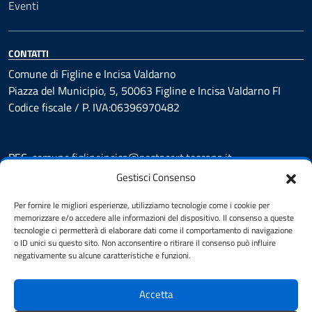
Eventi
CONTATTI
Comune di Figline e Incisa Valdarno
Piazza del Municipio, 5, 50063 Figline e Incisa Valdarno FI
Codice fiscale / P. IVA:06396970482
PEC:
comune.figlineincisa@postacert.toscana.it
Centralino unico: 05591251
Gestisci Consenso
Leggi le FAQ
Per fornire le migliori esperienze, utilizziamo tecnologie come i cookie per
Prenotazione appuntamento
memorizzare e/o accedere alle informazioni del dispositivo. Il consenso a queste
tecnologie ci permetterà di elaborare dati come il comportamento di navigazione
Segnalazione disservizio
o ID unici su questo sito. Non acconsentire o ritirare il consenso può influire
Whistleblowing
negativamente su alcune caratteristiche e funzioni.
Amministrazione trasparente
Amministrazione trasparente fino al 29/10/2024
Accetta
Nuovo Albo Pretorio