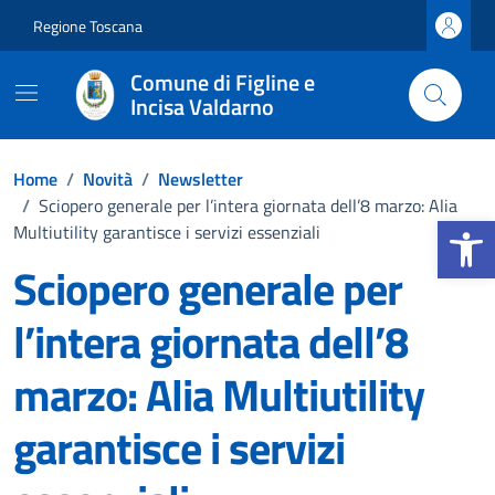
Vai ai contenuti
Vai al footer
Regione Toscana
Comune di Figline e
Incisa Valdarno
Home
/
Novità
/
Newsletter
/
Sciopero generale per l’intera giornata dell’8 marzo: Alia
Apri la b
Multiutility garantisce i servizi essenziali
Sciopero generale per
l’intera giornata dell’8
marzo: Alia Multiutility
garantisce i servizi