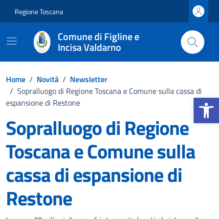
Vai ai contenuti
Vai al footer
Regione Toscana
Comune di Figline e
Incisa Valdarno
Home
/
Novità
/
Newsletter
/
Sopralluogo di Regione Toscana e Comune sulla cassa di
Apri la b
espansione di Restone
Sopralluogo di Regione
Toscana e Comune sulla
cassa di espansione di
Restone