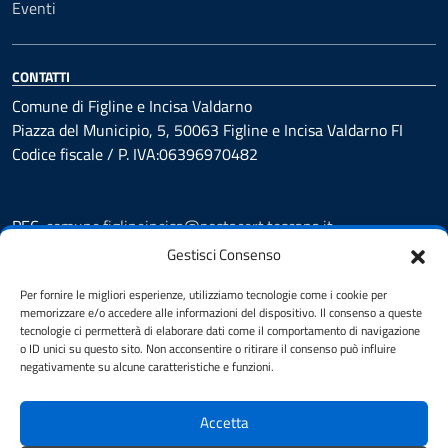
Eventi
CONTATTI
Comune di Figline e Incisa Valdarno
Piazza del Municipio, 5, 50063 Figline e Incisa Valdarno FI
Codice fiscale / P. IVA:06396970482
PEC:
comune.figlineincisa@postacert.toscana.it
Centralino unico: 05591251
Gestisci Consenso
Leggi le FAQ
Per fornire le migliori esperienze, utilizziamo tecnologie come i cookie per
Prenotazione appuntamento
memorizzare e/o accedere alle informazioni del dispositivo. Il consenso a queste
tecnologie ci permetterà di elaborare dati come il comportamento di navigazione
Segnalazione disservizio
o ID unici su questo sito. Non acconsentire o ritirare il consenso può influire
Whistleblowing
negativamente su alcune caratteristiche e funzioni.
Amministrazione trasparente
Amministrazione trasparente fino al 29/10/2024
Accetta
Nuovo Albo Pretorio