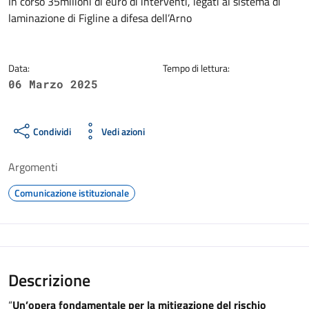
Dettagli della notizia
In corso 35milioni di euro di interventi, legati al sistema di
laminazione di Figline a difesa dell’Arno
Data:
Tempo di lettura:
06 Marzo 2025
Condividi
Vedi azioni
Argomenti
Comunicazione istituzionale
Descrizione
“
Un’opera fondamentale per la mitigazione del rischio