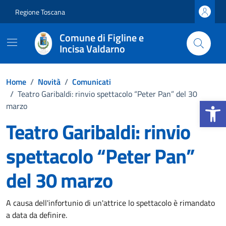
Vai ai contenuti
Vai al footer
Regione Toscana
Comune di Figline e
Incisa Valdarno
Home
/
Novità
/
Comunicati
/
Teatro Garibaldi: rinvio spettacolo “Peter Pan” del 30
Apri la b
marzo
Teatro Garibaldi: rinvio
spettacolo “Peter Pan”
del 30 marzo
Dettagli della notizia
A causa dell'infortunio di un'attrice lo spettacolo è rimandato
a data da definire.