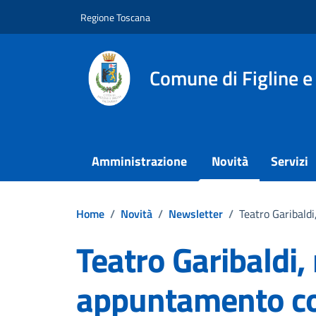
Vai ai contenuti
Vai al footer
Regione Toscana
Comune di Figline e
Amministrazione
Novità
Servizi
Home
/
Novità
/
Newsletter
/
Teatro Garibald
Teatro Garibaldi,
appuntamento co