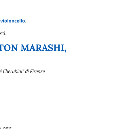
violoncello
.
ti.
TON MARASHI,
i Cherubini” di Firenze
D. 956