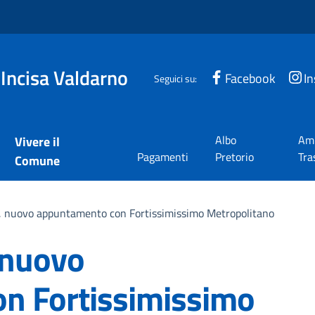
 Incisa Valdarno
Facebook
I
Seguici su:
Albo
Amm
Vivere il
Pagamenti
Pretorio
Tra
Comune
i, nuovo appuntamento con Fortissimissimo Metropolitano
 nuovo
n Fortissimissimo