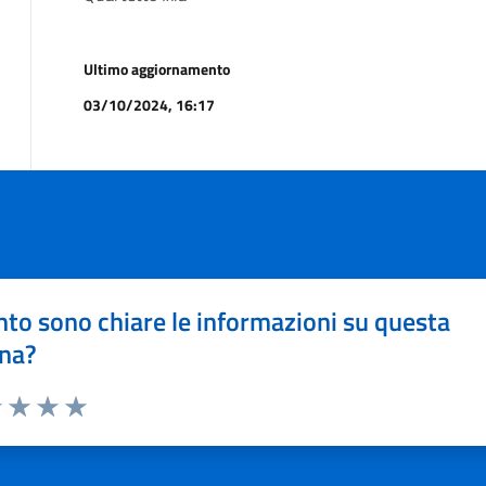
Ultimo aggiornamento
03/10/2024, 16:17
to sono chiare le informazioni su questa
na?
1 stelle su 5
uta 2 stelle su 5
Valuta 3 stelle su 5
Valuta 4 stelle su 5
Valuta 5 stelle su 5