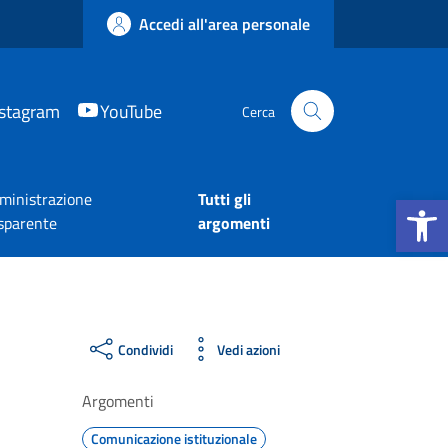
Accedi all'area personale
nstagram
YouTube
Cerca
Apri la b
inistrazione
Tutti gli
sparente
argomenti
Condividi
Vedi azioni
Argomenti
Comunicazione istituzionale