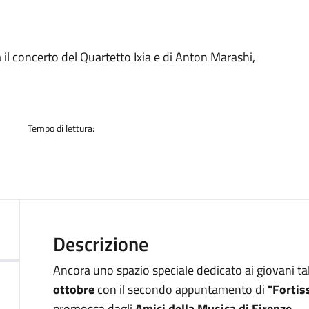
a
 il concerto del Quartetto Ixia e di Anton Marashi,
Tempo di lettura:
Descrizione
Ancora uno spazio speciale dedicato ai giovani ta
ottobre
con il secondo appuntamento di
"Fortis
promossa dagli
Amici della Musica di Firenze
.