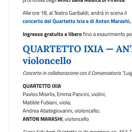
Alle ore 18, al Teatro Garibaldi, andrà in scena il
concerto del
Quartetto Ixia e di
A
nton Marashi, 
Ingresso gratuito e libero
fino a esaurimento pos
QUARTETTO IXIA — AN
violoncello
Concerto in collaborazione con il Conservatorio “Luig
QUARTETTO IXIA
Pavlos Misirlis, Emma Pancini, violini;
Matilde Fubiani, viola;
Andrea Abategiovanni, violoncello;
ANTON MARASHI
, violoncello
Franz Schubert, Quintetto in do maggiore, op. 163, 