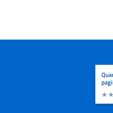
Quan
pagi
Valuta 
Val