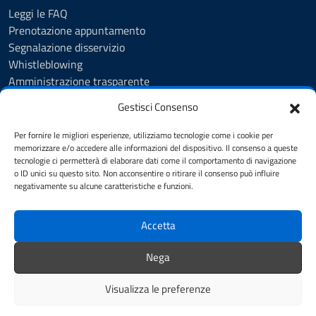
Leggi le FAQ
Prenotazione appuntamento
Segnalazione disservizio
Whistleblowing
Amministrazione trasparente
Amministrazione trasparente fino al 29/10/2024
Gestisci Consenso
Nuovo Albo Pretorio
Albo Pretorio
Per fornire le migliori esperienze, utilizziamo tecnologie come i cookie per
Cookie Policy
memorizzare e/o accedere alle informazioni del dispositivo. Il consenso a queste
tecnologie ci permetterà di elaborare dati come il comportamento di navigazione
Informativa privacy
o ID unici su questo sito. Non acconsentire o ritirare il consenso può influire
Dichiarazione di accessibilità
negativamente su alcune caratteristiche e funzioni.
Note legali
Accetta
SEGUICI SU
Nega
Facebook
Instagram
YouTube
Visualizza le preferenze