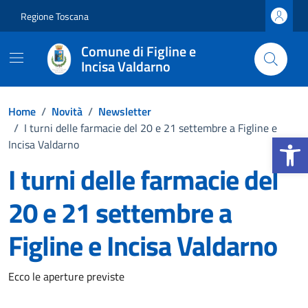
Vai ai contenuti
Vai al footer
Regione Toscana
Comune di Figline e
Incisa Valdarno
Home
/
Novità
/
Newsletter
/
I turni delle farmacie del 20 e 21 settembre a Figline e
Apri la b
Incisa Valdarno
I turni delle farmacie del
20 e 21 settembre a
Figline e Incisa Valdarno
Dettagli della notizia
Ecco le aperture previste