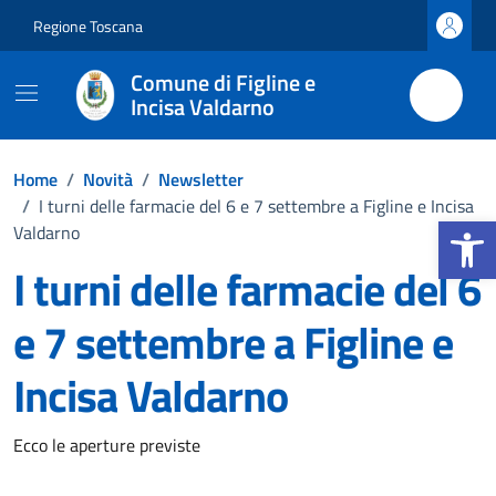
Vai ai contenuti
Vai al footer
Regione Toscana
Comune di Figline e
Incisa Valdarno
Home
/
Novità
/
Newsletter
/
I turni delle farmacie del 6 e 7 settembre a Figline e Incisa
Apri la b
Valdarno
I turni delle farmacie del 6
e 7 settembre a Figline e
Incisa Valdarno
Dettagli della notizia
Ecco le aperture previste