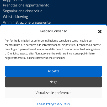
Prenotazione appuntamento
Segnalazione disservizio
Whistleblowing
Amministrazione trasparente
Amministrazione trasparente fino al 29/10/2024
Gestisci Consenso
Nuovo Albo Pretorio
Albo Pretorio
Per fornire le migliori esperienze, utilizziamo tecnologie come i cookie per
Cookie Policy
memorizzare e/o accedere alle informazioni del dispositivo. Il consenso a queste
tecnologie ci permetterà di elaborare dati come il comportamento di navigazione
Informativa privacy
o ID unici su questo sito. Non acconsentire o ritirare il consenso può influire
Dichiarazione di accessibilità
negativamente su alcune caratteristiche e funzioni.
Note legali
Accetta
SEGUICI SU
Nega
Facebook
Instagram
YouTube
Visualizza le preferenze
Mappa del sito
Credits
Cookie Policy
Privacy Policy