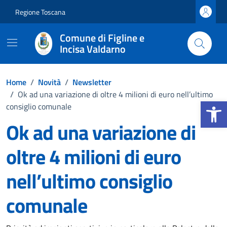
Vai ai contenuti
Vai al footer
Regione Toscana
Comune di Figline e
Incisa Valdarno
Home
/
Novità
/
Newsletter
/
Ok ad una variazione di oltre 4 milioni di euro nell’ultimo
Apri la b
consiglio comunale
Ok ad una variazione di
oltre 4 milioni di euro
nell’ultimo consiglio
comunale