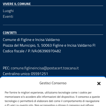
VIVERE IL COMUNE
Luoghi
Eventi
CONTATTI
Comune di Figline e Incisa Valdarno
Piazza del Municipio, 5, 50063 Figline e Incisa Valdarno FI
Codice fiscale / P. IVA:06396970482
PEC:
comune.figlineincisa@postacert.toscana.it
Centralino unico: 05591251
Leggi le FAQ
Gestisci Consenso
Prenotazione appuntamento
Per fornire le migliori esperienze, utilizziamo tecnologie come i cookie per
Segnalazione disservizio
memorizzare e/o accedere alle informazioni del dispositivo. Il consenso a queste
Whistleblowing
tecnologie ci permetterà di elaborare dati come il comportamento di navigazione
Amministrazione trasparente
o ID unici su questo sito. Non acconsentire o ritirare il consenso può influire