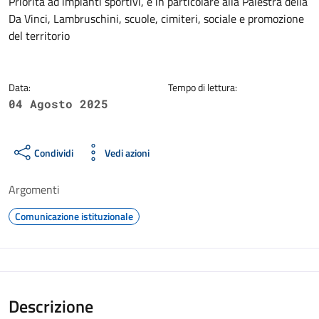
Dettagli della notizia
Priorità ad impianti sportivi, e in particolare alla Palestra della
Da Vinci, Lambruschini, scuole, cimiteri, sociale e promozione
del territorio
Data:
Tempo di lettura:
04 Agosto 2025
Condividi
Vedi azioni
Argomenti
Comunicazione istituzionale
Descrizione