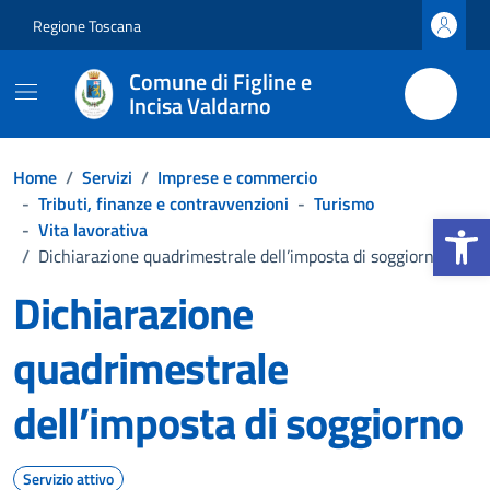
Vai ai contenuti
Vai al footer
Regione Toscana
Comune di Figline e
Incisa Valdarno
Home
/
Servizi
/
Imprese e commercio
-
Tributi, finanze e contravvenzioni
-
Turismo
Apri la b
-
Vita lavorativa
/
Dichiarazione quadrimestrale dell’imposta di soggiorno
Dichiarazione
quadrimestrale
dell’imposta di soggiorno
Servizio attivo