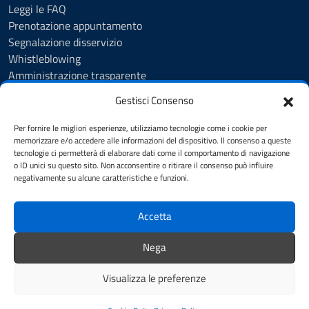
Leggi le FAQ
Prenotazione appuntamento
Segnalazione disservizio
Whistleblowing
Amministrazione trasparente
Amministrazione trasparente fino al 29/10/2024
Gestisci Consenso
Nuovo Albo Pretorio
Albo Pretorio
Per fornire le migliori esperienze, utilizziamo tecnologie come i cookie per
Cookie Policy
memorizzare e/o accedere alle informazioni del dispositivo. Il consenso a queste
tecnologie ci permetterà di elaborare dati come il comportamento di navigazione
Informativa privacy
o ID unici su questo sito. Non acconsentire o ritirare il consenso può influire
Dichiarazione di accessibilità
negativamente su alcune caratteristiche e funzioni.
Note legali
Accetta
SEGUICI SU
Nega
Facebook
Instagram
YouTube
Visualizza le preferenze