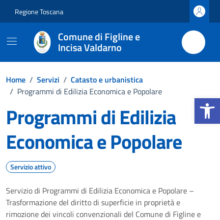
Vai ai contenuti
Vai al footer
Regione Toscana
Comune di Figline e
Incisa Valdarno
Home
/
Servizi
/
Catasto e urbanistica
/
Programmi di Edilizia Economica e Popolare
Apri la b
Programmi di Edilizia
Economica e Popolare
Servizio attivo
Servizio di Programmi di Edilizia Economica e Popolare –
Trasformazione del diritto di superficie in proprietà e
rimozione dei vincoli convenzionali del Comune di Figline e