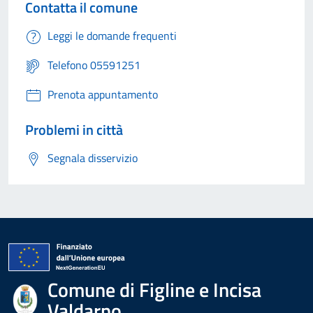
Contatta il comune
Leggi le domande frequenti
Telefono 05591251
Prenota appuntamento
Problemi in città
Segnala disservizio
Comune di Figline e Incisa
Valdarno